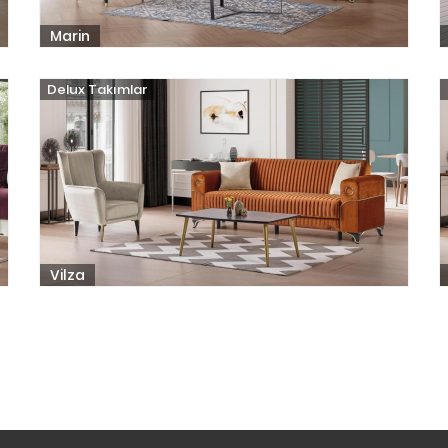
Marin
Delux Takımlar
Vilza