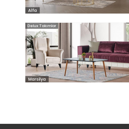
Alfa
Delux Takımlar
Marsilya