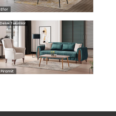
Efor
Delux Takımlar
Piramit