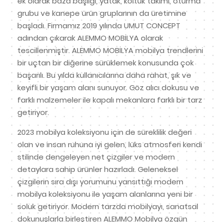
ek olarak baza başlığı, yatak, koltuk takımı, oturma
grubu ve kanepe ürün gruplarının da üretimine
başladı. Firmamız 2019 yılında UMUT CONCEPT
adından çıkarak ALEMMO MOBİLYA olarak
tescillenmiştir. ALEMMO MOBİLYA mobilya trendlerini
bir uçtan bir diğerine sürüklemek konusunda çok
başarılı. Bu yılda kullanıcılarına daha rahat, şık ve
keyifli bir yaşam alanı sunuyor. Göz alıcı dokusu ve
farklı malzemeler ile kapalı mekanlara farklı bir tarz
getiriyor.
2023 mobilya koleksiyonu için de süreklilik değeri
olan ve insan ruhuna iyi gelen, lüks atmosferi kendi
stilinde dengeleyen net çizgiler ve modern
detaylara sahip ürünler hazırladı. Geleneksel
çizgilerin sıra dışı yorumunu yansıttığı modern
mobilya koleksiyonu ile yaşam alanlarına yeni bir
soluk getiriyor. Modern tarzda mobilyayı, sanatsal
dokunuşlarla birleştiren ALEMMO Mobilya özgün